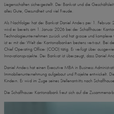
Liegenschaften sichergestellt. Der Bankrat und die Geschäftsle
alles Gute, Gesundheit und viel Freude.
Als Nachfolger hat der Bankrat Daniel Anders per 1. Februar 
wird er bereits am 1. Januar 2026 bei der Schaffhauser Kantona
Technologieunternehmen zurück und hat grosse und komplexe O
ist er mit der Welt der Kantonalbanken bestens vertraut. Bei d
Chief Operating Officer (COO) tätig. Er verfügt über ausgewies
Innovationsprojekte. Der Bankrat ist überzeugt, dass Daniel And
Daniel Anders hat einen Executive MBA in Business Administra
Immobilienunternehmung aufgebaut und Projekte entwickelt. Di
Kindern. Er wird im Zuge seines Stellenantritts nach Schaffhau
Die Schaffhauser Kantonalbank freut sich auf die Zusammenarbei