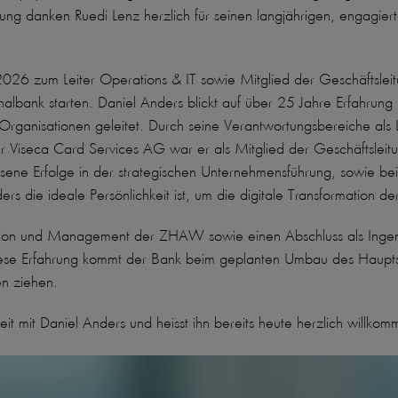
itung danken Ruedi Lenz herzlich für seinen langjährigen, engagie
2026 zum Leiter Operations & IT sowie Mitglied der Geschäftslei
lbank starten. Daniel Anders blickt auf über 25 Jahre Erfahrung b
rganisationen geleitet. Durch seine Verantwortungsbereiche als
er Viseca Card Services AG war er als Mitglied der Geschäftsleit
ene Erfolge in der strategischen Unternehmensführung, sowie bei d
ers die ideale Persönlichkeit ist, um die digitale Transformation 
tion und Management der ZHAW sowie einen Abschluss als Ingenieu
ese Erfahrung kommt der Bank beim geplanten Umbau des Hauptsitz
sen ziehen.
t mit Daniel Anders und heisst ihn bereits heute herzlich willkom