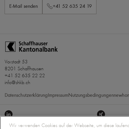
E-Mail senden
+41 52 635 24 19
Zur Startseite der Schaffhauser Kantonalbank
Vorstadt 53
8201 Schaffhausen
+41 52 635 22 22
info@shkb.ch
Datenschutzerklärung
Impressum
Nutzungsbedingungen
newhom
Wir verwenden Cookies auf der Webseite, um diese laufend 