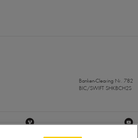
Banken-Clearing Nr. 782
BIC/SWIFT SHKBCH2S