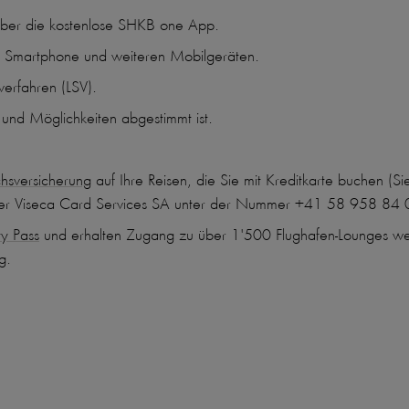
 über die kostenlose SHKB one App.
m Smartphone und weiteren Mobilgeräten.
verfahren (LSV).
e und Möglichkeiten abgestimmt ist.
chsversicherung
auf Ihre Reisen, die Sie mit Kreditkarte buchen (S
 der Viseca Card Services SA unter der Nummer +41 58 958 84 
ity Pass
und erhalten Zugang zu über 1'500 Flughafen-Lounges welt
g.