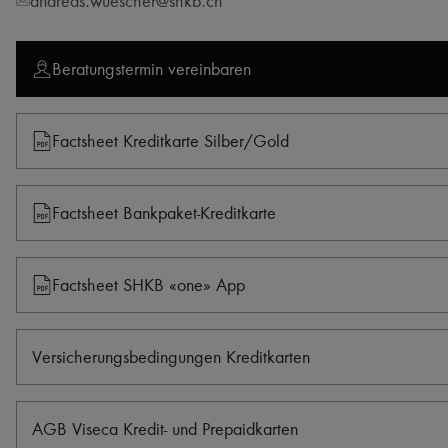
andreas.wuescher@shkb.ch
Beratungstermin vereinbaren
Factsheet Kreditkarte Silber/​Gold
Factsheet Bankpaket-Kreditkarte
Factsheet SHKB «one» App
Versicherungsbedingungen Kreditkarten
AGB Viseca Kredit- und Prepaidkarten