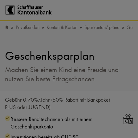
Zur Startseite der Schaffhauser Kantonalbank
Privatkunden
Konten & Karten
Sparkonten/​-pläne
Gesch
Startseite
Geschenksparplan
Machen Sie einem Kind eine Freude und
nutzen Sie beste Ertragschancen
Gebühr 0.70%/Jahr (50% Rabatt mit Bankpaket
PLUS oder JUGEND)
Bessere Renditechancen als mit einem
Geschenksparkonto
Investitionen bereits ab CHF 50