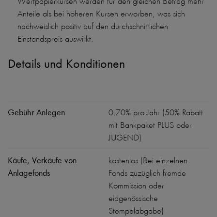
Wertpapierkursen werden für den gleichen Betrag mehr
Anteile als bei höheren Kursen erworben, was sich
nachweislich positiv auf den durchschnittlichen
Einstandspreis auswirkt.
Details und Konditionen
Gebühr Anlegen
0.70% pro Jahr (50% Rabatt
mit Bankpaket PLUS oder
JUGEND)
Käufe, Verkäufe von
kostenlos (Bei einzelnen
Anlagefonds
Fonds zuzüglich fremde
Kommission oder
eidgenössische
Stempelabgabe)