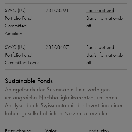
SWC (LU)
23108391
Factsheet und
Portfolio Fund
Basisinformationsbl
Committed
att
Ambition
SWC (LU)
23108487
Factsheet und
Portfolio Fund
Basisinformationsbl
Committed Focus
att
Sustainable Fonds
Anlagefonds der Sustainable Linie verfolgen
umfangreiche Nachhaltigkeitsansätze, um nach
Analyse durch Swisscanto mit der Investition einen
hohen gesellschaftlichen Nutzen zu erzielen.
Bezeichnung
Valor
Fonds Infos