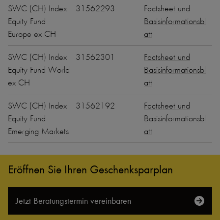
SWC (CH) Index
31562293
Factsheet und
Equity Fund
Basisinformationsbl
Europe ex CH
att
SWC (CH) Index
31562301
Factsheet und
Equity Fund World
Basisinformationsbl
ex CH
att
SWC (CH) Index
31562192
Factsheet und
Equity Fund
Basisinformationsbl
Emerging Markets
att
Eröffnen Sie Ihren Geschenksparplan
Jetzt Beratungs­termin vereinbaren