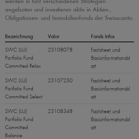
werden in fünf verschiedenen Strategien
angeboten und investieren aktiv in Aktien-,
Obligationen- und Immobilienfonds der Swisscanto.
Bezeichnung
Valor
Fonds Infos
SWC (LU)
23108078
Factsheet und
Portfolio Fund
Basisinformationsbl
Committed Relax
att
SWC (LU)
23107250
Factsheet und
Portfolio Fund
Basisinformationsbl
Committed Select
att
SWC (LU)
23108348
Factsheet und
Portfolio Fund
Basisinformationsbl
Committed
att
Balance