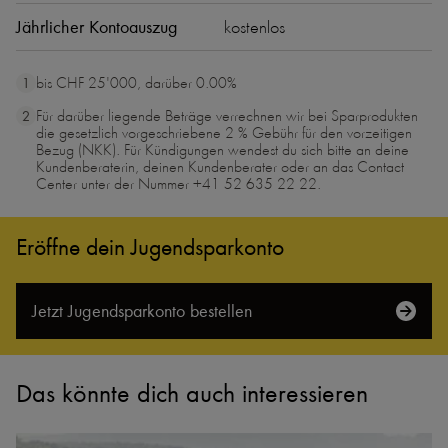
Jährlicher Kontoauszug
kostenlos
bis CHF 25'000, darüber 0.00%
Für darüber liegende Beträge verrechnen wir bei Sparprodukten
die gesetzlich vorgeschriebene 2 % Gebühr für den vorzeitigen
Bezug (NKK). Für Kündigungen wendest du sich bitte an deine
Kundenberaterin, deinen Kundenberater oder an das Contact
Center unter der Nummer +41 52 635 22 22.
Eröffne dein Jugendsparkonto
Jetzt Jugendsparkonto bestellen
Das könnte dich auch interessieren