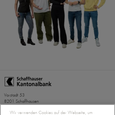
Zur Startseite der Schaffhauser Kantonalbank
Vorstadt 53
8201 Schaffhausen
+41 52 635 22 22
Banken-Clearing Nr. 782
Wir verwenden Cookies auf der Webseite, um
info@shkb.ch
BIC/SWIFT SHKBCH2S