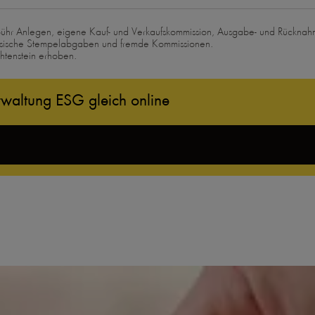
ühr Anlegen, eigene Kauf- und Verkaufskommission, Ausgabe- und Rückna
össische Stempelabgaben und fremde Kommissionen.
tenstein erhoben.
rwaltung ESG gleich online