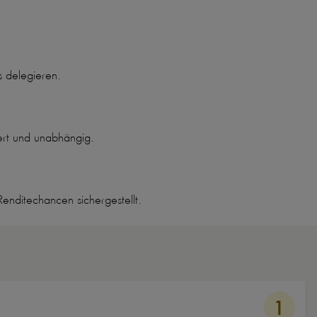
 delegieren.
ert und unabhängig.
enditechancen sichergestellt.
1