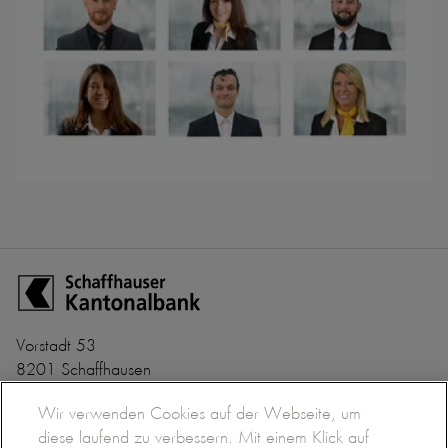
Zur Startseite der Schaffhauser Kantonalbank
Vorstadt 53
8201 Schaffhausen
+41 52 635 22 22
Banken-Clearing Nr. 782
Wir verwenden Cookies auf der Webseite, um
info@shkb.ch
BIC/SWIFT SHKBCH2S
diese laufend zu verbessern. Mit einem Klick auf