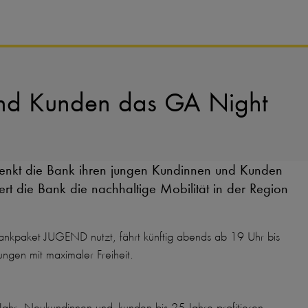
und Kunden das GA Night
henkt die Bank ihren jungen Kundinnen und Kunden
t die Bank die nachhaltige Mobilität in der Region
nkpaket JUGEND nutzt, fährt künftig abends ab 19 Uhr bis
tungen mit maximaler Freiheit.
ahr. Neukundinnen und -kunden bis 25 Jahre profitieren