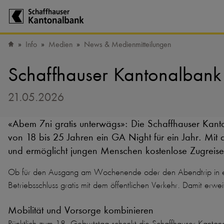
Zur Startseite der Schaffhauser Kantonalbank
Info
Medien
News & Medienmitteilungen
Startseite
Schaffhauser Kantonalbank
21.05.2026
«Abem 7ni gratis unterwägs»: Die Schaffhauser Kan
von 18 bis 25 Jahren ein GA Night für ein Jahr. Mit
und ermöglicht jungen Menschen kostenlose Zugreis
Ob für den Ausgang am Wochenende oder den Abendtrip in ein
Betriebsschluss gratis mit dem öffentlichen Verkehr. Damit erwei
Mobilität und Vorsorge kombinieren
Pünktlich zum 18. Geburtstag schenkt die Schaffhauser Kanton