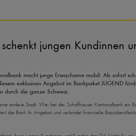
 schenkt jungen Kundinnen 
tonalbank macht junge Erwachsene mobil: Ab sofort sc
 diesem exklusiven Angebot im Bankpaket JUGEND förder
en durch die ganze Schweiz.
e andere Stadt: Wer bei der Schaffhauser Kantonalbank ein Ba
tert die Bank ihr Angebot und verbindet finanzielle Basisdienstleis
albank ihren jungen Kundinnen und Kunden das GA Night für ein J