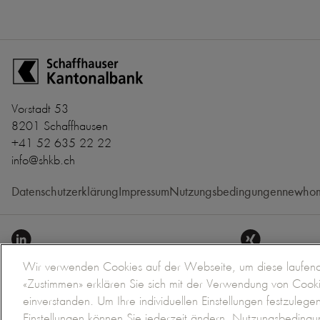
Zur Startseite der Schaffhauser Kantonalbank
Vorstadt 53
8201 Schaffhausen
+41 52 635 22 22
info@shkb.ch
Datenschutzerklärung
Impressum
Nutzungsbedingungen
newhom
Wir verwenden Cookies auf der Webseite, um diese laufend 
«Zustimmen» erklären Sie sich mit der Verwendung von Coo
einverstanden. Um Ihre individuellen Einstellungen festzulege
Kontakt
Einstellungen können Sie jederzeit ändern.
Nutzungsbedingu