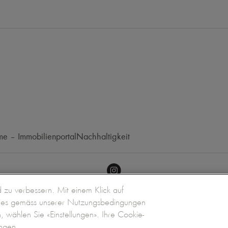
e – Immobilienportal
Nachhaltigkeit
zu verbessern. Mit einem Klick auf
kies gemäss unserer Nutzungsbedingungen
n, wählen Sie «Einstellungen». Ihre Cookie-
Menü
Suc
ngen