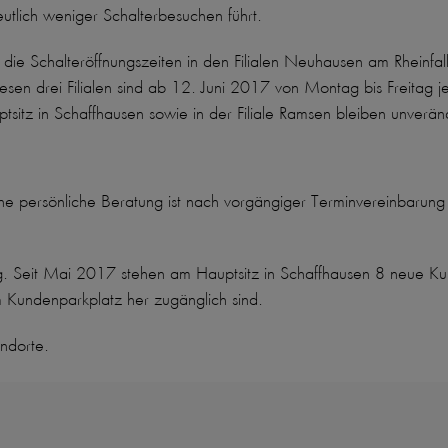
tlich weniger Schalterbesuchen führt.
e Schalteröffnungszeiten in den Filialen Neuhausen am Rheinfal
 diesen drei Filialen sind ab 12. Juni 2017 von Montag bis Freita
tsitz in Schaffhausen sowie in der Filiale Ramsen bleiben unverän
ine persönliche Beratung ist nach vorgängiger Terminvereinbaru
atung. Seit Mai 2017 stehen am Hauptsitz in Schaffhausen 8 neue
 Kundenparkplatz her zugänglich sind.
andorte.