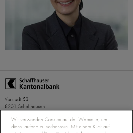
Zur Startseite der Schaffhauser Kantonalbank
Vorstadt 53
8201 Schaffhausen
+41 52 635 22 22
Banken-Clearing Nr. 782
Wir verwenden Cookies auf der Webseite, um
info@shkb.ch
BIC/SWIFT SHKBCH2S
diese laufend zu verbessern. Mit einem Klick auf