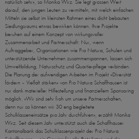
natürlich sehr», so Monika Wirz. Sie legt grossen Wert
darauf, den jungen Leuten zu vermitteln, mit welch einfachen
Mitteln sie selbst im kleinsten Rahmen eines dicht bebauten
Siedlungsraums etwas bewirken können. Ihre Projekte
beruhen auf einem Konzept von wirkungsvoller
Zusammenarbeit und Partnerschaft: Nur, wenn
Auftraggeber, Organisationen wie Pro Natura, Schulen und
unterstützende Unternehmen zusammenspannen, lassen sich
Umweltbildung, Naturschutz und Quartierpflege verbinden.
Die Planung der aufwendigen Arbeiten im Projekt «Diversität
fördern – Vielfalt stärken» von Pro Natura Schaffhausen ist
nur dank materieller Hilfestellung und finanziellem Sponsoring
möglich. «Wir sind sehr froh um unsere Partnerschaften,
denn nur so können wir 30 eng begleitete
Schulklasseneinsätze pro Jahr durchführen», erzählt Monika
Wirz. Seit diesem Jahr unterstützt auch die Schaffhauser
Kantonalbank das Schulklassenprojekt der Pro Natura
Schaffhausen – ein Gewinn für alle Beteiligten und die