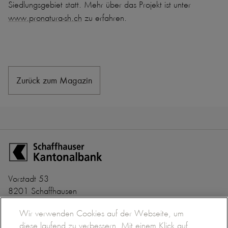
Siedlungsgebiet statt. Mehr
über das Projekt ist unter
www.pronatura-sh.ch
zu erfahren.
Zurück zum Magazin
Zur Startseite der Schaffhauser Kantonalbank
Vorstadt 53
8201 Schaffhausen
+41 52 635 22 22
Banken-Clearing Nr. 782
Wir verwenden Cookies auf der Webseite, um
info@shkb.ch
BIC/SWIFT SHKBCH2S
diese laufend zu verbessern. Mit einem Klick auf