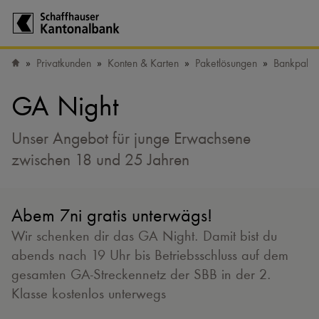
Zur Startseite der Schaffhauser Kantonalbank
Privatkunden
Konten & Karten
Paketlösungen
Bankpake
Startseite
GA Night
Unser Angebot für junge Erwachsene
zwischen 18 und 25 Jahren
Abem 7ni gratis unterwägs!
Wir schenken dir das GA Night. Damit bist du
abends nach 19 Uhr bis Betriebsschluss auf dem
gesamten GA-Streckennetz der SBB in der 2.
Klasse kostenlos unterwegs