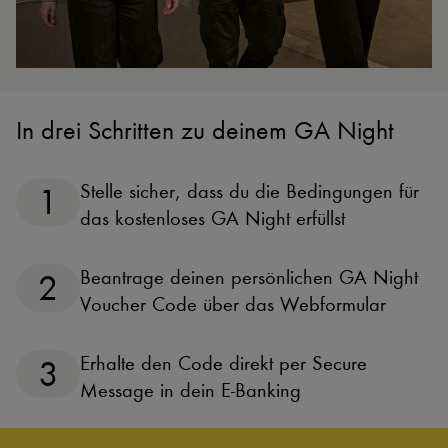
In drei Schritten zu deinem GA Night
Stelle sicher, dass du die Bedingungen für
das kostenloses GA Night erfüllst
Beantrage deinen persönlichen GA Night
Voucher Code über das Webformular
Erhalte den Code direkt per Secure
Message in dein E-Banking