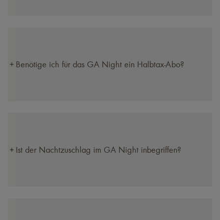
Benötige ich für das GA Night ein Halbtax-Abo?
Ist der Nachtzuschlag im GA Night inbegriffen?