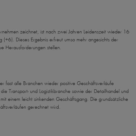
ernehmen zeichnet, ist nach zwei Jahren Leidenszeit wieder 16
 (+6). Dieses Ergebnis erfreut umso mehr angesichts der
ue Herausforderungen stellen.
er fast alle Branchen wieder positive Geschäftsverläufe
h die Transport- und Logistikbranche sowie der Detailhandel und
it einem leicht sinkenden Geschäftsgang. Die grundsätzliche
äftsverläufen gerechnet wird.