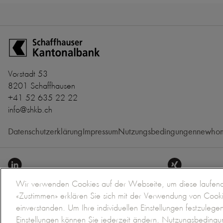
Zur Startseite der Schaffhauser Kantonalbank
Vorstadt 53
8201 Schaffhausen
+41 52 635 22 22
info@shkb.ch
Datenschutzerklärung
Impressum
Nutzungsbedingungen
newhom
Wir verwenden Cookies auf der Webseite, um diese laufend 
«Zustimmen» erklären Sie sich mit der Verwendung von Coo
einverstanden. Um Ihre individuellen Einstellungen festzulege
Kontakt
Einstellungen können Sie jederzeit ändern.
Nutzungsbedingu