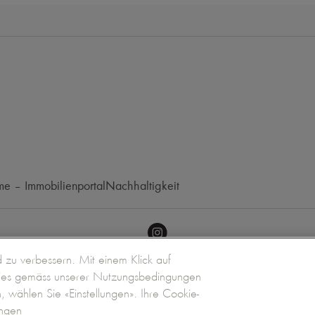
e – Immobilienportal
Nachhaltigkeit
zu verbessern. Mit einem Klick auf
kies gemäss unserer Nutzungsbedingungen
n, wählen Sie «Einstellungen». Ihre Cookie-
Menü
Suc
ngen