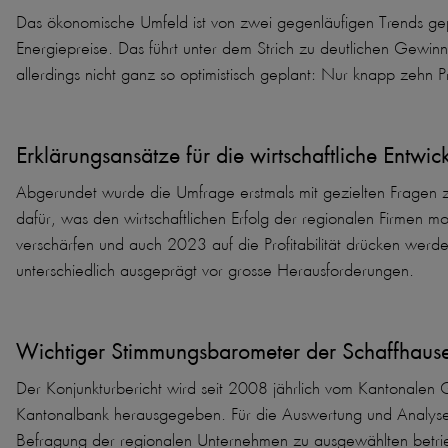
Das ökonomische Umfeld ist von zwei gegenläufigen Trends gep
Energiepreise. Das führt unter dem Strich zu deutlichen Gewi
allerdings nicht ganz so optimistisch geplant: Nur knapp zehn
Erklärungsansätze für die wirtschaftliche Entwic
Abgerundet wurde die Umfrage erstmals mit gezielten Fragen z
dafür, was den wirtschaftlichen Erfolg der regionalen Firmen mom
verschärfen und auch 2023 auf die Profitabilität drücken werd
unterschiedlich ausgeprägt vor grosse Herausforderungen.
Wichtiger Stimmungsbarometer der Schaffhause
Der Konjunkturbericht wird seit 2008 jährlich vom Kantonalen
Kantonalbank herausgegeben. Für die Auswertung und Analyse d
Befragung der regionalen Unternehmen zu ausgewählten betriebsw