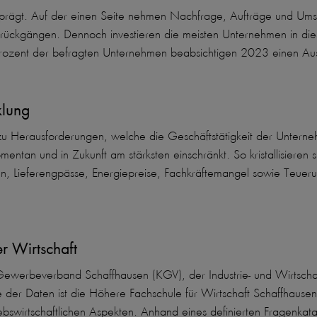
rägt. Auf der einen Seite nehmen Nachfrage, Aufträge und Umsät
nnrückgängen. Dennoch investieren die meisten Unternehmen in di
 Prozent der befragten Unternehmen beabsichtigen 2023 einen Aus
klung
u Herausforderungen, welche die Geschäftstätigkeit der Unterneh
entan und in Zukunft am stärksten einschränkt. So kristallisieren 
en, Lieferengpässe, Energiepreise, Fachkräftemangel sowie Teueru
r Wirtschaft
 Gewerbeverband Schaffhausen (KGV), der Industrie- und Wirtschaf
er Daten ist die Höhere Fachschule für Wirtschaft Schaffhausen 
irtschaftlichen Aspekten. Anhand eines definierten Fragenkatalogs