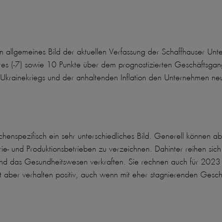
 allgemeines Bild der aktuellen Verfassung der Schaffhauser Unt
es (-7) sowie 10 Punkte über dem prognostizierten Geschäftsgang
 Ukrainekriegs und der anhaltenden Inflation den Unternehmen ne
enspezifisch ein sehr unterschiedliches Bild. Generell können ab
rie- und Produktionsbetrieben zu verzeichnen. Dahinter reihen sic
d das Gesundheitswesen verkraften. Sie rechnen auch für 2023 m
 aber verhalten positiv, auch wenn mit eher stagnierenden Gesch