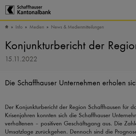
Zur Startseite der Schaffhauser Kantonalbank
Info
Medien
News & Medienmitteilungen
Startseite
Konjunkturbericht der Regi
15.11.2022
Die Schaffhauser Unternehmen erholen si
Der Konjunkturbericht der Region Schaffhausen für d
Krisenjahren konnten sich die Schaffhauser Unterneh
verhaltenen – positiven Geschäftsgang aus. Die Zahle
Umsatzlage zurückgehen. Dennoch sind die Prognosen 