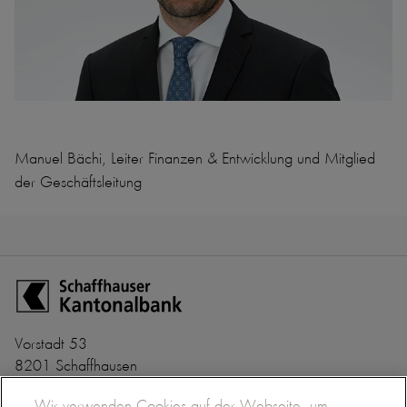
Manuel Bächi, Leiter Finanzen & Entwicklung und Mitglied
der Geschäftsleitung
Zur Startseite der Schaffhauser Kantonalbank
Vorstadt 53
8201 Schaffhausen
+41 52 635 22 22
Banken-Clearing Nr. 782
Wir verwenden Cookies auf der Webseite, um