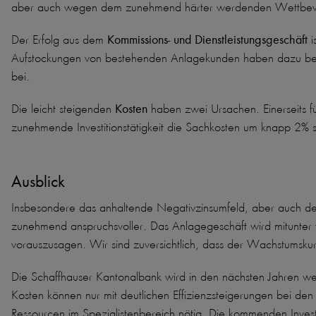
aber auch wegen dem zunehmend härter werdenden Wettbewer
Der Erfolg aus dem
Kommissions- und Dienstleistungsgeschäft
i
Aufstockungen von bestehenden Anlagekunden haben dazu bei
bei.
Die leicht steigenden
Kosten
haben zwei Ursachen. Einerseits f
zunehmende Investitionstätigkeit die Sachkosten um knapp 2% s
Ausblick
Insbesondere das anhaltende Negativzinsumfeld, aber auch der
zunehmend anspruchsvoller. Das Anlagegeschäft wird mitunter 
vorauszusagen. Wir sind zuversichtlich, dass der Wachstumsku
Die Schaffhauser Kantonalbank wird in den nächsten Jahren wesen
Kosten können nur mit deutlichen Effizienzsteigerungen bei de
Ressourcen im Spezialistenbereich nötig. Die kommenden Invest