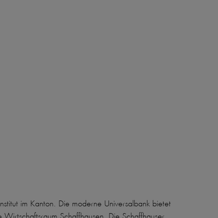
stitut im Kanton. Die moderne Universalbank bietet
rte Wirtschaftsraum Schaffhausen. Die Schaffhauser