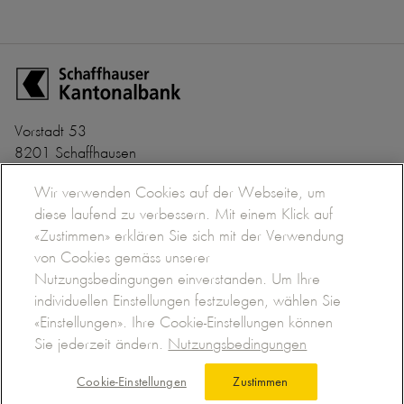
Zur Startseite der Schaffhauser Kantonalbank
Vorstadt 53
8201 Schaffhausen
+41 52 635 22 22
Banken-Clearing Nr. 782
Wir verwenden Cookies auf der Webseite, um
info@shkb.ch
BIC/SWIFT SHKBCH2S
diese laufend zu verbessern. Mit einem Klick auf
Datenschutzerklärung
Impressum
Nutzungsbedingungen
newhom
«Zustimmen» erklären Sie sich mit der Verwendung
von Cookies gemäss unserer
Nutzungsbedingungen einverstanden. Um Ihre
individuellen Einstellungen festzulegen, wählen Sie
«Einstellungen». Ihre Cookie-Einstellungen können
Sie jederzeit ändern.
Nutzungsbedingungen
Cookie-Einstellungen
Zustimmen
Kontakt
Menü
Suche